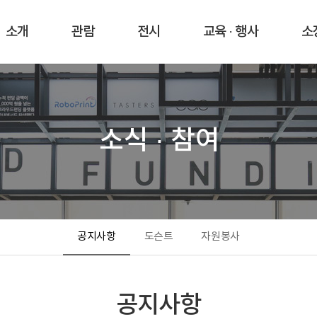
소개
관람
전시
교육 · 행사
소
소식 · 참여
공지사항
도슨트
자원봉사
공지사항