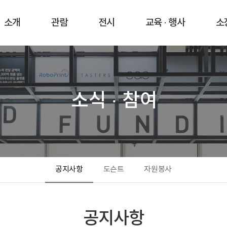
소개
관람
전시
교육 · 행사
소
소식 · 참여
공지사항
도슨트
자원봉사
공지사항