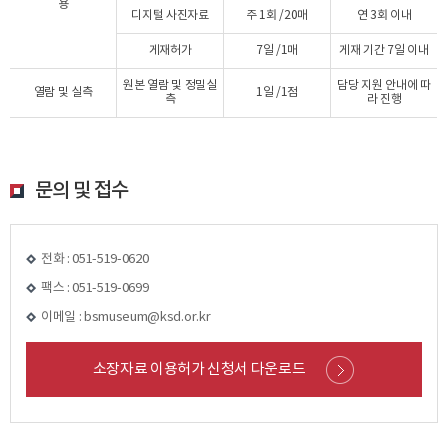
용
디지털 사진자료
주 1회 /20매
연 3회 이내
게재허가
7일 /1매
게재 기간 7일 이내
원본 열람 및 정밀실
담당 지원 안내에 따
열람 및 실측
1일 /1점
측
라 진행
문의 및 접수
전화 : 051-519-0620
팩스 : 051-519-0699
이메일 : bsmuseum@ksd.or.kr
소장자료 이용허가 신청서 다운로드